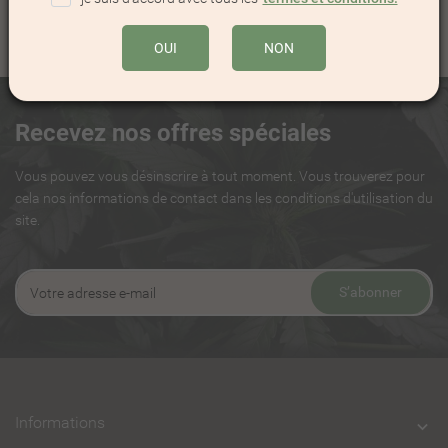
OUI
NON
Recevez nos offres spéciales
Vous pouvez vous désinscrire à tout moment. Vous trouverez pour
cela nos informations de contact dans les conditions d'utilisation du
site.
S’abonner
Informations
