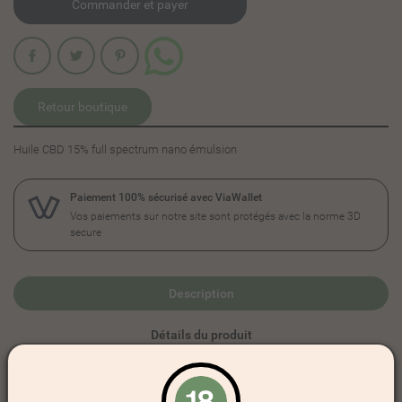
Commander et payer
Partager
Retour boutique
Huile CBD 15% full spectrum nano émulsion
Paiement 100% sécurisé avec ViaWallet
Vos paiements sur notre site sont protégés avec la norme 3D
secure
Description
Détails du produit
La gamme d'huile
Oliia
est enfin disponible.