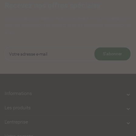
Recevez nos offres spéciales
Vous pouvez vous désinscrire à tout moment. Vous trouverez pour
cela nos informations de contact dans les conditions d'utilisation du
site.
S’abonner
Informations

Les produits

L'entreprise
