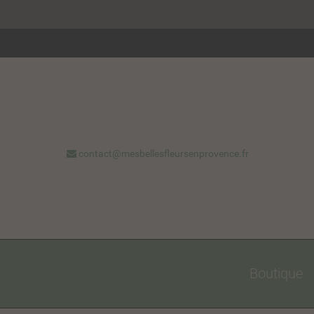
contact@mesbellesfleursenprovence.fr
Boutique