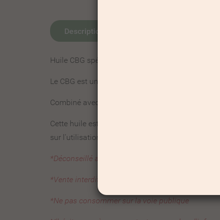
Description
Détails du produit
Huile CBG spécialement formulée pour soulager c
Le CBG est un cannabinoïde réputé pour ses propr
Combiné avec l'achillée, une plante utilisée trad
Cette huile est un complément alimentaire ce n'
sur l'utilisation d'une huile CBD merci d'en parle
*Déconseillé aux femmes enceintes ou allaitantes
*Vente interdite aux mineurs
*Ne pas consommer sur la voie publique