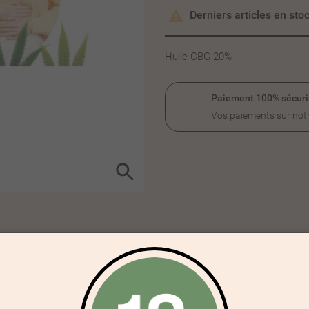

Derniers articles en sto
Huile CBG 20%
Paiement 100% sécuri
Vos paiements sur notr
