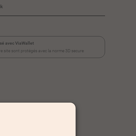
ck
sé avec ViaWallet
e site sont protégés avec la norme 3D secure