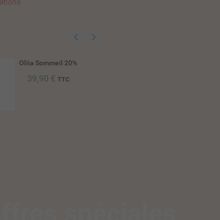
ations
Oliia Sommeil 20%
Huile Full spectr
30%
39,90 €
TTC
49,90 €
TTC
ffres spéciales