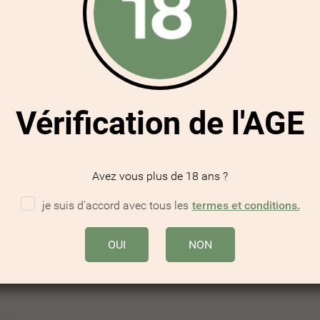
ertaines douleurs.
Vérification de l'AGE
iétés anti-inflammatoire, analgésiques.
itionnellement pour soulager les crampes, vous obtenez une huile 
Avez vous plus de 18 ans ?
est pas un médicament. Si vous avez un traitement médicamenteu
r à votre médecin traitant avant de commencer votre cure.
je suis d'accord avec tous les
termes et conditions.
OUI
NON