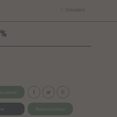
Précédent

0%
Partager
au panier
Retour boutique
er