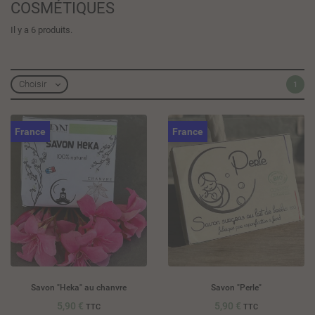
COSMÉTIQUES
Il y a 6 produits.
Choisir
1

France
France
Savon "Heka" au chanvre
Savon "Perle"
5,90 €
5,90 €
TTC
TTC