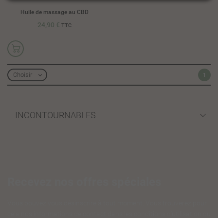
Huile de massage au CBD
24,90 €
TTC
Choisir
1

INCONTOURNABLES
Recevez nos offres spéciales
Vous pouvez vous désinscrire à tout moment. Vous trouverez pour
cela nos informations de contact dans les conditions d'utilisation du