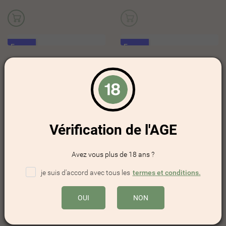
France
France
Baume Corps et Visage au CBD
Baume Corps et Visage au Chanvre
19,90 €
13,90 €
TTC
TTC
Vérification de l'AGE
France
France
Sérum Visage au CBD
9,90 €
Avez vous plus de 18 ans ?
TTC
je suis d'accord avec tous les
termes et conditions.
OUI
NON