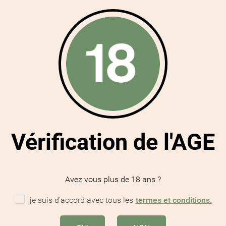
el toutes Fleurs rucher N°1
Miel toutes Fleurs rucher 
11,90 €
11,90 €
TTC
TTC
Ajouter au panier
Ajouter au panier
Vérification de l'AGE
Choisir

TRIER PAR
Avez vous plus de 18 ans ?
je suis d'accord avec tous les
termes et conditions.