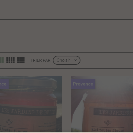
Choisir

TRIER PAR
nce
Provence